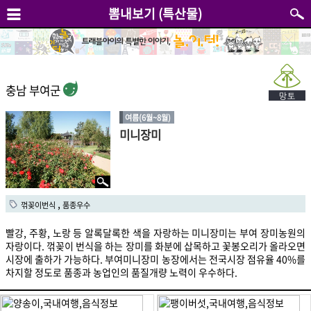
뽐내보기 (특산물)
충남 부여군
여름(6월~8월)
미니장미
,
꺾꽂이번식
품종우수
빨강, 주황, 노랑 등 알록달록한 색을 자랑하는 미니장미는 부여 장미농원의
자랑이다. 꺾꽂이 번식을 하는 장미를 화분에 삽목하고 꽃봉오리가 올라오면
시장에 출하가 가능하다. 부여미니장미 농장에서는 전국시장 점유율 40%를
차지할 정도로 품종과 농업인의 품질개량 노력이 우수하다.